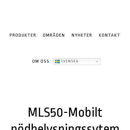
Hoppa
Hoppa
Hoppa
till
till
till
huvudnavigering
huvudinnehåll
sidfot
PRODUKTER
OMRÅDEN
NYHETER
KONTAKT
OM OSS
SVENSKA
MLS50-Mobilt
nödbelysningssytem