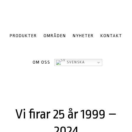
Hoppa
Hoppa
Hoppa
till
till
till
huvudnavigering
huvudinnehåll
sidfot
PRODUKTER
OMRÅDEN
NYHETER
KONTAKT
OM OSS
SVENSKA
Vi firar 25 år 1999 –
2024