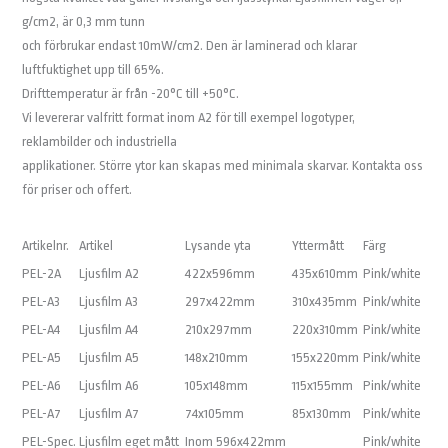
g/cm2, är 0,3 mm tunn
och förbrukar endast 10mW/cm2. Den är laminerad och klarar
luftfuktighet upp till 65%.
Drifttemperatur är från -20°C till +50°C.
Vi levererar valfritt format inom A2 för till exempel logotyper,
reklambilder och industriella
applikationer. Större ytor kan skapas med minimala skarvar. Kontakta oss
för priser och offert.
Artikelnr.
Artikel
Lysande yta
Yttermått
Färg
PEL-2A
Ljusfilm A2
422x596mm
435x610mm
Pink/white
PEL-A3
Ljusfilm A3
297x422mm
310x435mm
Pink/white
PEL-A4
Ljusfilm A4
210x297mm
220x310mm
Pink/white
PEL-A5
Ljusfilm A5
148x210mm
155x220mm
Pink/white
PEL-A6
Ljusfilm A6
105x148mm
115x155mm
Pink/white
PEL-A7
Ljusfilm A7
74x105mm
85x130mm
Pink/white
PEL-Spec.
Ljusfilm eget mått
Inom 596x422mm
Pink/white