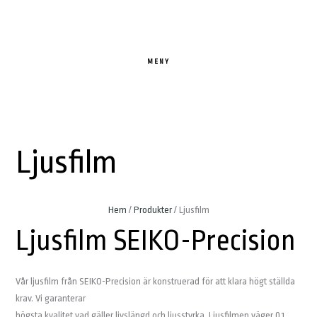
Hoppa
Hoppa
Hoppa
till
till
till
huvudnavigering
huvudinnehåll
sidfot
MENY
Ljusfilm
Hem
/
Produkter
/
Ljusfilm
Ljusfilm SEIKO-Precision
Vår ljusfilm från SEIKO-Precision är konstruerad för att klara högt ställda
krav. Vi garanterar
högsta kvalitet vad gäller livslängd och ljusstyrka. Ljusfilmen väger 0,1